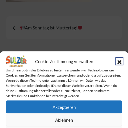
Beitragsnavigation
Am Sonntag ist Muttertag!
Cookie-Zustimmung verwalten
Neueste Beiträge
Um dir ein optimales Erlebnis zu bieten, verwenden wir Technologien wie
Cookies, um Geräteinformationen zu speichern und/oder darauf zuzugreifen.
Baby Born Fans aufgepasst!
Wenn du diesen Technologien zustimmst, können wir Daten wie das
Surfverhalten oder eindeutige IDs auf dieser Website verarbeiten. Wenn du
Das Warten hat ein Ende. Endlich wurden
deine Zustimmung nicht erteilst oder zurückziehst, können bestimmte
Merkmale und Funktionen beeinträchtigt werden.
die Dumplings geliefert!
Akzeptieren
Am Sonntag ist Muttertag!
Wir feiern gemeinsam mit BabyOne den
Ablehnen
Familie Day