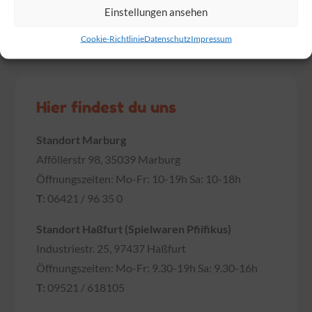
Einstellungen ansehen
Die Marienkäfer
sind los!
Cookie-Richtlinie
Datenschutz
Impressum
Hier findest du uns
Standort Marburg
Afföllerstr 98, 35039 Marburg
Öffnungszeiten: Mo-Fr: 10-19h Sa: 10-18h
T:
06421 / 96 35 0
Standort Haßfurt (Spielwaren Pfiifikus)
Industriestr. 25, 97437 Haßfurt
Öffnungszeiten: Mo-Fr: 9.30-19h Sa: 9.30-16h
T:
09521 / 618105