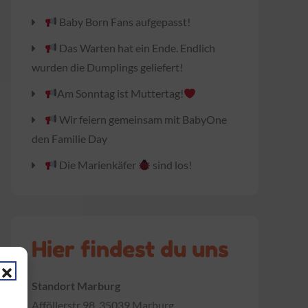
Baby Born Fans aufgepasst!
Das Warten hat ein Ende. Endlich
wurden die Dumplings geliefert!
Am Sonntag ist Muttertag!
Wir feiern gemeinsam mit BabyOne
den Familie Day
Die Marienkäfer
sind los!
Hier findest du uns
Standort Marburg
Afföllerstr 98, 35039 Marburg