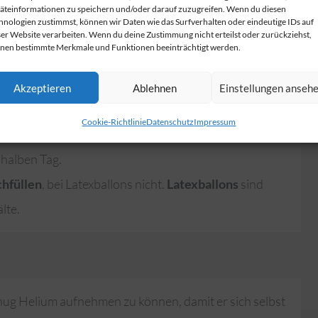
äteinformationen zu speichern und/oder darauf zuzugreifen. Wenn du diesen
hnologien zustimmst, können wir Daten wie das Surfverhalten oder eindeutige IDs auf
ser Website verarbeiten. Wenn du deine Zustimmung nicht erteilst oder zurückziehst,
nen bestimmte Merkmale und Funktionen beeinträchtigt werden.
 mit Helium befüllt wird, manche fliegen sogar überhaupt
Akzeptieren
Ablehnen
Einstellungen anseh
en Materialien:
Latex
(Gummi) oder (Kunstoff-)
Folie.
Cookie-Richtlinie
Datenschutz
Impressum
er Ballon mehrere Wochen, bei normalen Latexballons
 halben Tag.
hfüllen
, bei Latexballons nicht.
Latexballons
sind
lte.
nug Helium aufnehmen zu können, damit er sich selbst