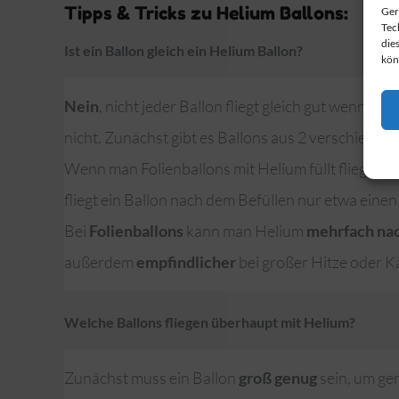
Tipps & Tricks zu Helium Ballons:
Ger
Tec
die
Ist ein Ballon gleich ein Helium Ballon?
kön
Nein
, nicht jeder Ballon fliegt gleich gut wenn er
nicht. Zunächst gibt es Ballons aus 2 verschieden
Wenn man Folienballons mit Helium füllt fliegt d
fliegt ein Ballon nach dem Befüllen nur etwa einen
Bei
Folienballons
kann man Helium
mehrfach nac
außerdem
empfindlicher
bei großer Hitze oder Kä
Welche Ballons fliegen überhaupt mit Helium?
Zunächst muss ein Ballon
groß genug
sein, um ge