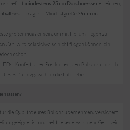
uss gefüllt
mindestens 25 cm Durchmesser
erreichen,
enballons
beträgt die Mindestgröße
35 cm im
esto größer muss er sein, um mit Helium fliegen zu
n Zahl wird beispielweise nicht fliegen können, ein
jedoch schon.
 LEDs, Konfetti oder Postkarten, den Ballon zusätzlich
 dieses Zusatzgewicht in die Luft heben.
len lassen?
 für die Qualität eures Ballons übernehmen. Versichert
Helium geeignet ist und gebt lieber etwas mehr Geld beim