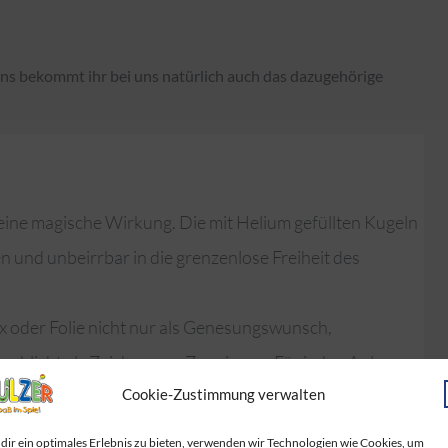
ns bekommt ihr bei uns natürlich auch das dazugehörige
 eine magische Wirkung. Die mit Helium gefüllten Kugeln
n und unbeirrbar in die grenzenlose Freiheit des
x oder Folie nicht nur als Genesungswunsch,
schlicht als Zeichen von Zuneigung. Für jeden Anlass
Cookie-Zustimmung verwalten
arbe, Form und Größe.
dir ein optimales Erlebnis zu bieten, verwenden wir Technologien wie Cookies, um