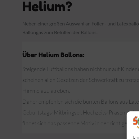
Helium?
Neben einer großen Auswahl an Folien- und Latexballo
Ballongas zum Befüllen der Ballons.
Über Helium Ballons:
Steigende Luftballons haben nicht nur auf Kinder
scheinen allen Gesetzen der Schwerkraft zu trotze
Himmels zu streben.
Daher empfehlen sich die bunten Ballons aus Late
Geburtstags-Mitbringsel, Hochzeits-Präsent oder 
findet sich das passende Motiv in der richtigen F
Um 