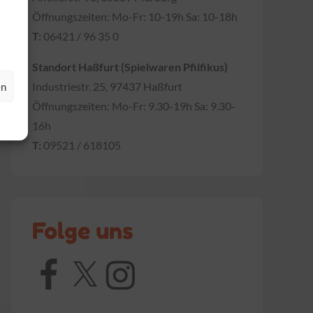
Öffnungszeiten: Mo-Fr: 10-19h Sa: 10-18h
T:
06421 / 96 35 0
Standort Haßfurt (Spielwaren Pfiifikus)
Industriestr. 25, 97437 Haßfurt
en
Öffnungszeiten: Mo-Fr: 9.30-19h Sa: 9.30-
16h
T:
09521 / 618105
Folge uns
Facebook
X
Instagram