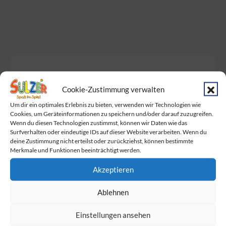
Neueste Beiträge
Cookie-Zustimmung verwalten
Baby Born Fans aufgepasst!
Um dir ein optimales Erlebnis zu bieten, verwenden wir Technologien wie
Cookies, um Geräteinformationen zu speichern und/oder darauf zuzugreifen.
Das Warten hat ein Ende. Endlich wurden
Wenn du diesen Technologien zustimmst, können wir Daten wie das
Surfverhalten oder eindeutige IDs auf dieser Website verarbeiten. Wenn du
die Dumplings geliefert!
deine Zustimmung nicht erteilst oder zurückziehst, können bestimmte
Merkmale und Funktionen beeinträchtigt werden.
Am Sonntag ist Muttertag!
Akzeptieren
Wir feiern gemeinsam mit BabyOne den
Familie Day
Ablehnen
Die Marienkäfer
sind los!
Einstellungen ansehen