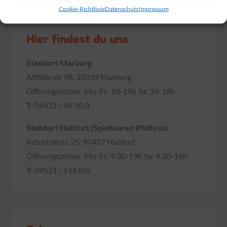
Cookie-Richtlinie
Datenschutz
Impressum
Hier findest du uns
Standort Marburg
Afföllerstr 98, 35039 Marburg
Öffnungszeiten: Mo-Fr: 10-19h Sa: 10-18h
T:
06421 / 96 35 0
Standort Haßfurt (Spielwaren Pfiifikus)
Industriestr. 25, 97437 Haßfurt
Öffnungszeiten: Mo-Fr: 9.30-19h Sa: 9.30-16h
T:
09521 / 618105