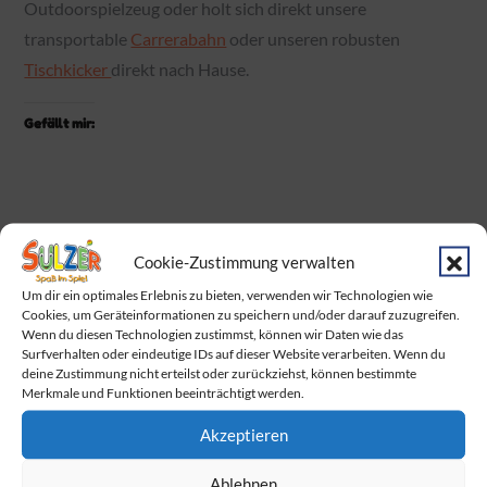
Outdoorspielzeug oder holt sich direkt unsere
transportable
Carrerabahn
oder unseren robusten
Tischkicker
direkt nach Hause.
Gefällt mir:
Cookie-Zustimmung verwalten
Um dir ein optimales Erlebnis zu bieten, verwenden wir Technologien wie
Neueste Beiträge
Cookies, um Geräteinformationen zu speichern und/oder darauf zuzugreifen.
Wenn du diesen Technologien zustimmst, können wir Daten wie das
Surfverhalten oder eindeutige IDs auf dieser Website verarbeiten. Wenn du
Baby Born Fans aufgepasst!
deine Zustimmung nicht erteilst oder zurückziehst, können bestimmte
Merkmale und Funktionen beeinträchtigt werden.
Das Warten hat ein Ende. Endlich wurden
die Dumplings geliefert!
Akzeptieren
Am Sonntag ist Muttertag!
Ablehnen