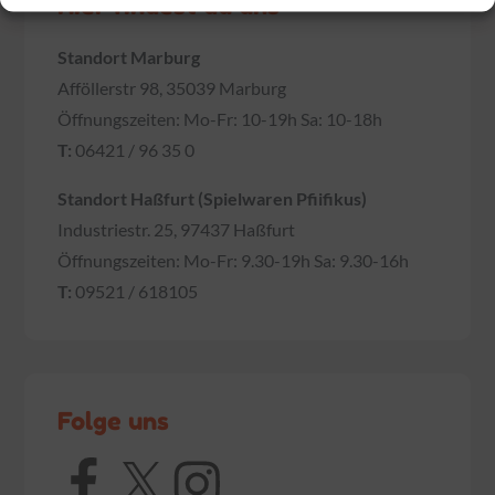
Hier findest du uns
Standort Marburg
Afföllerstr 98, 35039 Marburg
Öffnungszeiten: Mo-Fr: 10-19h Sa: 10-18h
T:
06421 / 96 35 0
Standort Haßfurt (Spielwaren Pfiifikus)
Industriestr. 25, 97437 Haßfurt
Öffnungszeiten: Mo-Fr: 9.30-19h Sa: 9.30-16h
T:
09521 / 618105
Folge uns
Facebook
X
Instagram