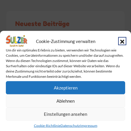
Neueste Beiträge
Baby Born Fans aufgepasst!
Cookie-Zustimmung verwalten
Das Warten hat ein Ende. Endlich wurden
Um dir ein optimales Erlebnis zu bieten, verwenden wir Technologien wie
Cookies, um Geräteinformationen zu speichern und/oder darauf zuzugreifen.
die Dumplings geliefert!
Wenn du diesen Technologien zustimmst, können wir Daten wie das
Surfverhalten oder eindeutige IDs auf dieser Website verarbeiten. Wenn du
Am Sonntag ist Muttertag!
deine Zustimmung nicht erteilst oder zurückziehst, können bestimmte
Merkmale und Funktionen beeinträchtigt werden.
Wir feiern gemeinsam mit BabyOne den
Familie Day
Akzeptieren
Die Marienkäfer
sind los!
Ablehnen
Einstellungen ansehen
Cookie-Richtlinie
Datenschutz
Impressum