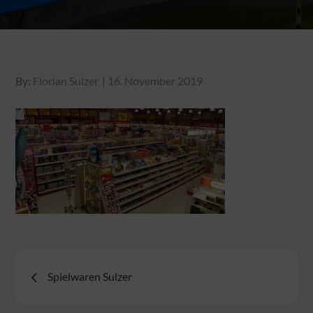
Posted
By:
Florian Sulzer
16. November 2019
on
Beitragsnavigation
Spielwaren Sulzer