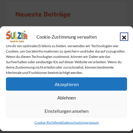
Neueste Beiträge
Baby Born Fans aufgepasst!
Cookie-Zustimmung verwalten
Das Warten hat ein Ende. Endlich wurden
Um dir ein optimales Erlebnis zu bieten, verwenden wir Technologien wie
die Dumplings geliefert!
Cookies, um Geräteinformationen zu speichern und/oder darauf zuzugreifen.
Wenn du diesen Technologien zustimmst, können wir Daten wie das
Am Sonntag ist Muttertag!
Surfverhalten oder eindeutige IDs auf dieser Website verarbeiten. Wenn du
deine Zustimmung nicht erteilst oder zurückziehst, können bestimmte
Wir feiern gemeinsam mit BabyOne den
Merkmale und Funktionen beeinträchtigt werden.
Familie Day
Akzeptieren
Die Marienkäfer
sind los!
Ablehnen
Einstellungen ansehen
Cookie-Richtlinie
Datenschutz
Impressum
Hier findest du uns