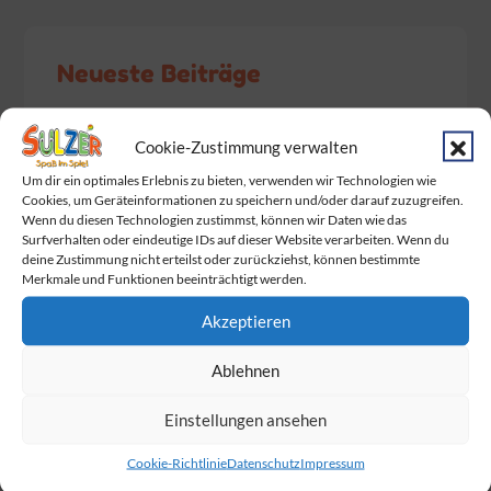
Neueste Beiträge
Baby Born Fans aufgepasst!
Cookie-Zustimmung verwalten
Das Warten hat ein Ende. Endlich wurden
Um dir ein optimales Erlebnis zu bieten, verwenden wir Technologien wie
die Dumplings geliefert!
Cookies, um Geräteinformationen zu speichern und/oder darauf zuzugreifen.
Wenn du diesen Technologien zustimmst, können wir Daten wie das
Am Sonntag ist Muttertag!
Surfverhalten oder eindeutige IDs auf dieser Website verarbeiten. Wenn du
deine Zustimmung nicht erteilst oder zurückziehst, können bestimmte
Merkmale und Funktionen beeinträchtigt werden.
Wir feiern gemeinsam mit BabyOne den
Familie Day
Akzeptieren
Die Marienkäfer
sind los!
Ablehnen
Einstellungen ansehen
Cookie-Richtlinie
Datenschutz
Impressum
Hier findest du uns