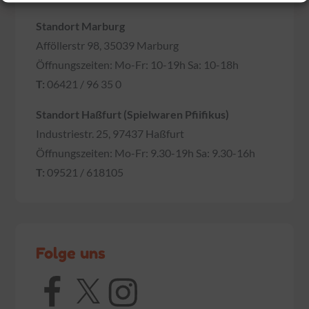
Standort Marburg
Afföllerstr 98, 35039 Marburg
Öffnungszeiten: Mo-Fr: 10-19h Sa: 10-18h
T:
06421 / 96 35 0
Standort Haßfurt (Spielwaren Pfiifikus)
Industriestr. 25, 97437 Haßfurt
Öffnungszeiten: Mo-Fr: 9.30-19h Sa: 9.30-16h
T:
09521 / 618105
Folge uns
Facebook
X
Instagram