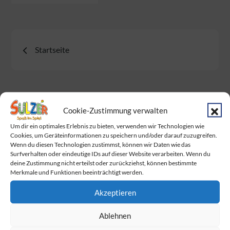
Beitragsnavigation
Startseite
Cookie-Zustimmung verwalten
Neueste Beiträge
Um dir ein optimales Erlebnis zu bieten, verwenden wir Technologien wie
Cookies, um Geräteinformationen zu speichern und/oder darauf zuzugreifen.
Baby Born Fans aufgepasst!
Wenn du diesen Technologien zustimmst, können wir Daten wie das
Surfverhalten oder eindeutige IDs auf dieser Website verarbeiten. Wenn du
Das Warten hat ein Ende. Endlich wurden
deine Zustimmung nicht erteilst oder zurückziehst, können bestimmte
Merkmale und Funktionen beeinträchtigt werden.
die Dumplings geliefert!
Akzeptieren
Am Sonntag ist Muttertag!
Wir feiern gemeinsam mit BabyOne den
Ablehnen
Familie Day