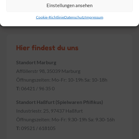
Einstellungen ansehen
Die Marienkäfer
sind los!
Cookie-Richtlinie
Datenschutz
Impressum
Hier findest du uns
Standort Marburg
Afföllerstr 98, 35039 Marburg
Öffnungszeiten: Mo-Fr: 10-19h Sa: 10-18h
T:
06421 / 96 35 0
Standort Haßfurt (Spielwaren Pfiifikus)
Industriestr. 25, 97437 Haßfurt
Öffnungszeiten: Mo-Fr: 9.30-19h Sa: 9.30-16h
T:
09521 / 618105