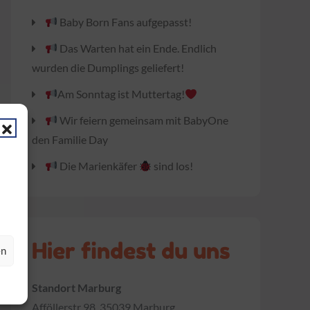
Baby Born Fans aufgepasst!
Das Warten hat ein Ende. Endlich
wurden die Dumplings geliefert!
Am Sonntag ist Muttertag!
Wir feiern gemeinsam mit BabyOne
den Familie Day
Die Marienkäfer
sind los!
Hier findest du uns
en
Standort Marburg
Afföllerstr 98, 35039 Marburg