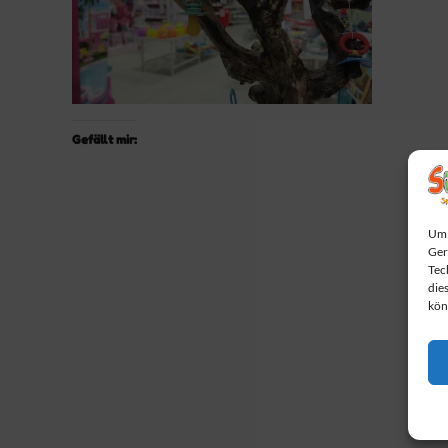
Gefällt mir:
Um 
Ger
Tec
die
kön