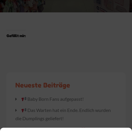
Gefällt mir:
Neueste Beiträge
Baby Born Fans aufgepasst!
Das Warten hat ein Ende. Endlich wurden
die Dumplings geliefert!
Am Sonntag ist Muttertag!