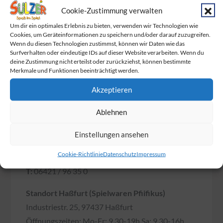
Cookie-Zustimmung verwalten
Wir feiern gemeinsam mit BabyOne den
Um dir ein optimales Erlebnis zu bieten, verwenden wir Technologien wie
Familie Day
Cookies, um Geräteinformationen zu speichern und/oder darauf zuzugreifen.
Wenn du diesen Technologien zustimmst, können wir Daten wie das
Die Marienkäfer
sind los!
Surfverhalten oder eindeutige IDs auf dieser Website verarbeiten. Wenn du
deine Zustimmung nicht erteilst oder zurückziehst, können bestimmte
Merkmale und Funktionen beeinträchtigt werden.
Akzeptieren
Hier findest du uns
Ablehnen
Standort Marburg
Einstellungen ansehen
Afföllerstr 98, 35039 Marburg
Cookie-Richtlinie
Datenschutz
Impressum
Öffnungszeiten: Mo-Fr: 10-19h Sa: 10-18h
T:
06421 / 96 35 0
Standort Haßfurt (Spielwaren Pfiifikus)
Industriestr. 25, 97437 Haßfurt
Öffnungszeiten: Mo-Fr: 9.30-19h Sa: 9.30-16h