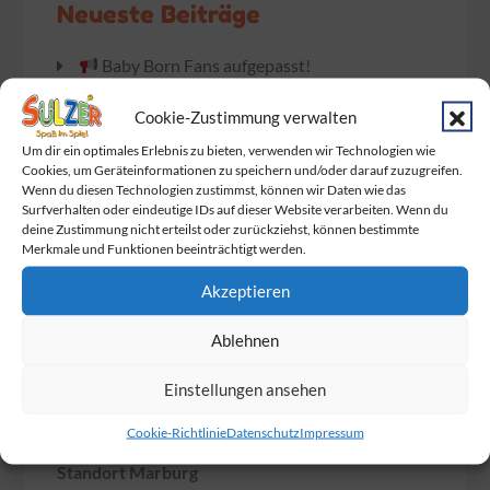
Neueste Beiträge
Baby Born Fans aufgepasst!
Das Warten hat ein Ende. Endlich wurden
Cookie-Zustimmung verwalten
die Dumplings geliefert!
Um dir ein optimales Erlebnis zu bieten, verwenden wir Technologien wie
Cookies, um Geräteinformationen zu speichern und/oder darauf zuzugreifen.
Am Sonntag ist Muttertag!
Wenn du diesen Technologien zustimmst, können wir Daten wie das
Surfverhalten oder eindeutige IDs auf dieser Website verarbeiten. Wenn du
Wir feiern gemeinsam mit BabyOne den
deine Zustimmung nicht erteilst oder zurückziehst, können bestimmte
Merkmale und Funktionen beeinträchtigt werden.
Familie Day
Akzeptieren
Die Marienkäfer
sind los!
Ablehnen
Einstellungen ansehen
Hier findest du uns
Cookie-Richtlinie
Datenschutz
Impressum
Standort Marburg