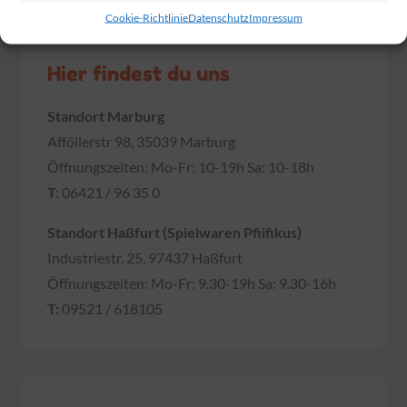
Cookie-Richtlinie
Datenschutz
Impressum
Hier findest du uns
Standort Marburg
Afföllerstr 98, 35039 Marburg
Öffnungszeiten: Mo-Fr: 10-19h Sa: 10-18h
T:
06421 / 96 35 0
Standort Haßfurt (Spielwaren Pfiifikus)
Industriestr. 25, 97437 Haßfurt
Öffnungszeiten: Mo-Fr: 9.30-19h Sa: 9.30-16h
T:
09521 / 618105