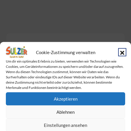
Neueste Beiträge
Cookie-Zustimmung verwalten
Baby Born Fans aufgepasst!
Um dir ein optimales Erlebnis zu bieten, verwenden wir Technologien wie
Cookies, um Geräteinformationen zu speichern und/oder darauf zuzugreifen.
Das Warten hat ein Ende. Endlich wurden
Wenn du diesen Technologien zustimmst, können wir Daten wie das
Surfverhalten oder eindeutige IDs auf dieser Website verarbeiten. Wenn du
die Dumplings geliefert!
deine Zustimmung nicht erteilst oder zurückziehst, können bestimmte
Merkmale und Funktionen beeinträchtigt werden.
Am Sonntag ist Muttertag!
Akzeptieren
Wir feiern gemeinsam mit BabyOne den
Familie Day
Ablehnen
Die Marienkäfer
sind los!
Einstellungen ansehen