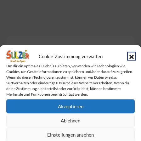
Neueste Beiträge
Cookie-Zustimmung verwalten
Baby Born Fans aufgepasst!
Um dir ein optimales Erlebnis zu bieten, verwenden wir Technologien wie
Cookies, um Geräteinformationen zu speichern und/oder darauf zuzugreifen.
Das Warten hat ein Ende. Endlich wurden
Wenn du diesen Technologien zustimmst, können wir Daten wie das
Surfverhalten oder eindeutige IDs auf dieser Website verarbeiten. Wenn du
die Dumplings geliefert!
deine Zustimmung nicht erteilst oder zurückziehst, können bestimmte
Merkmale und Funktionen beeinträchtigt werden.
Am Sonntag ist Muttertag!
Akzeptieren
Wir feiern gemeinsam mit BabyOne den
Familie Day
Ablehnen
Die Marienkäfer
sind los!
Einstellungen ansehen