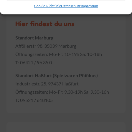
Cookie-Richtlinie
Datenschutz
Impressum
Hier findest du uns
Standort Marburg
Afföllerstr 98, 35039 Marburg
Öffnungszeiten: Mo-Fr: 10-19h Sa: 10-18h
T:
06421 / 96 35 0
Standort Haßfurt (Spielwaren Pfiifikus)
Industriestr. 25, 97437 Haßfurt
Öffnungszeiten: Mo-Fr: 9.30-19h Sa: 9.30-16h
T:
09521 / 618105