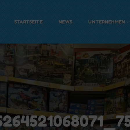
STARTSEITE
NEWS
UNTERNEHMEN
ulzer
6264521068071_7