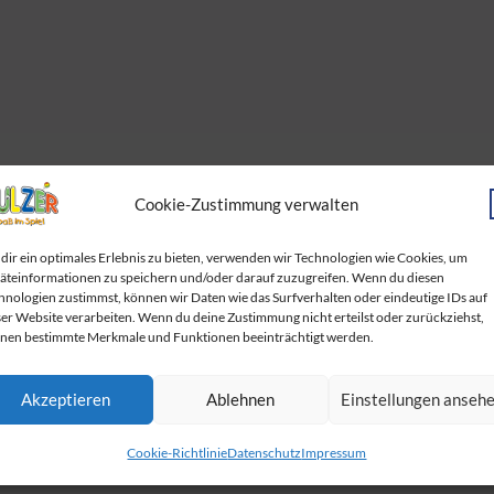
Cookie-Zustimmung verwalten
dir ein optimales Erlebnis zu bieten, verwenden wir Technologien wie Cookies, um
äteinformationen zu speichern und/oder darauf zuzugreifen. Wenn du diesen
hnologien zustimmst, können wir Daten wie das Surfverhalten oder eindeutige IDs auf
n
ser Website verarbeiten. Wenn du deine Zustimmung nicht erteilst oder zurückziehst,
nen bestimmte Merkmale und Funktionen beeinträchtigt werden.
Akzeptieren
Ablehnen
Einstellungen anseh
Cookie-Richtlinie
Datenschutz
Impressum