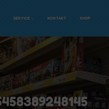
SERVICE
KONTAKT
SHOP
5458389248145