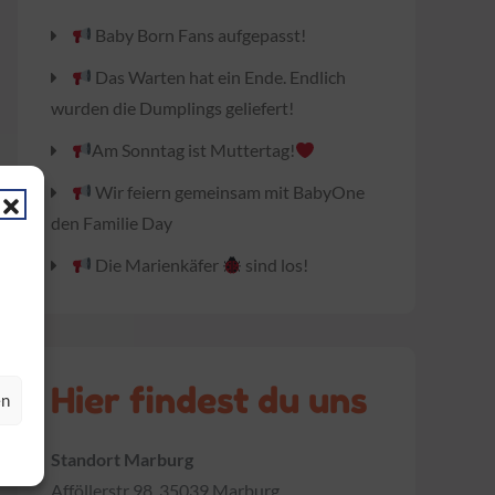
Baby Born Fans aufgepasst!
Das Warten hat ein Ende. Endlich
wurden die Dumplings geliefert!
Am Sonntag ist Muttertag!
Wir feiern gemeinsam mit BabyOne
den Familie Day
Die Marienkäfer
sind los!
Hier findest du uns
en
Standort Marburg
Afföllerstr 98, 35039 Marburg