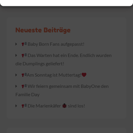
Neueste Beiträge
Baby Born Fans aufgepasst!
Das Warten hat ein Ende. Endlich wurden
die Dumplings geliefert!
Am Sonntag ist Muttertag!
Wir feiern gemeinsam mit BabyOne den
Familie Day
Die Marienkäfer
sind los!