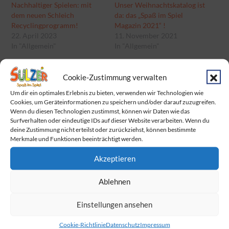
Nachhaltiger Spielen: mit
Unser Weihnachtskatalog ist
dem neuen Schleich
da: das „Spaß im Spiel
Recyclingprogramm!
Magazin 2021“ !
22. April 2023
11. November 2021
In "Allgemein"
In "Allgemein"
Der große Grusel rückt
näher – und wir sind bereit!
Cookie-Zustimmung verwalten
Um dir ein optimales Erlebnis zu bieten, verwenden wir Technologien wie
25. Oktober 2025
Cookies, um Geräteinformationen zu speichern und/oder darauf zuzugreifen.
In "Allgemein"
Wenn du diesen Technologien zustimmst, können wir Daten wie das
Surfverhalten oder eindeutige IDs auf dieser Website verarbeiten. Wenn du
deine Zustimmung nicht erteilst oder zurückziehst, können bestimmte
Merkmale und Funktionen beeinträchtigt werden.
Categories:
Categories:
Allgemein
Allgemein
Akzeptieren
Beitragsnavigation
Ablehnen
Am Sonntag ist Muttertag!
Einstellungen ansehen
Baby Born Fans aufgepasst!
Cookie-Richtlinie
Datenschutz
Impressum