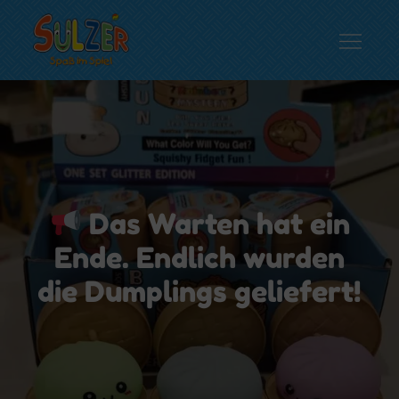
Skip
to
content
Spielwaren Sulzer
Spaß im Spiel…
Das Warten hat ein
Ende. Endlich wurden
die Dumplings geliefert!