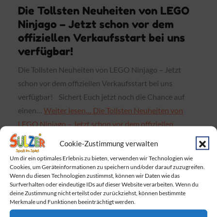
Die Tollsten Neuheiten von LEGO
Ninjago – Jetzt schon vor dem
offiziellen Verkaufsstart bei uns
verfügbar!
Die Tollsten Neuheiten von LEGO Ninjago – Jetzt
schon vor dem offiziellen Verkaufsstart bei uns
verfügbar! Sichert Euch jetzt noch die Chance auf
einen…
Weiter lesen…
Die Tollsten Neuheiten von
LEGO Ninjago – Jetzt schon vor dem offiziellen
Verkaufsstart bei uns verfügbar!
Cookie-Zustimmung verwalten
Um dir ein optimales Erlebnis zu bieten, verwenden wir Technologien wie
Cookies, um Geräteinformationen zu speichern und/oder darauf zuzugreifen.
Wenn du diesen Technologien zustimmst, können wir Daten wie das
Surfverhalten oder eindeutige IDs auf dieser Website verarbeiten. Wenn du
Neueste Beiträge
deine Zustimmung nicht erteilst oder zurückziehst, können bestimmte
Merkmale und Funktionen beeinträchtigt werden.
Baby Born Fans aufgepasst!