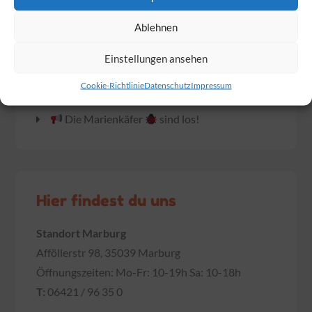
Das Warten hat ein Ende. Endlich wurden
die Dumplings geliefert!
Ablehnen
Am Sonntag ist Muttertag!
Einstellungen ansehen
Wir feiern gemeinsam mit BabyOne den
Cookie-Richtlinie
Datenschutz
Impressum
Familie Day
Die Marienkäfer
sind los!
Hier findest du uns
Standort Marburg
Afföllerstr 98, 35039 Marburg
Öffnungszeiten: Mo-Fr: 10-19h Sa: 10-18h
T:
06421 / 96 35 0