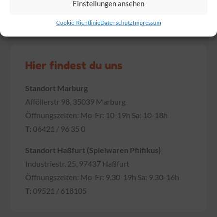
Einstellungen ansehen
Die Marienkäfer
sind los!
Cookie-Richtlinie
Datenschutz
Impressum
Hier findest du uns
Standort Marburg
Afföllerstr 98, 35039 Marburg
Öffnungszeiten: Mo-Fr: 10-19h Sa: 10-18h
T:
06421 / 96 35 0
Standort Haßfurt (Spielwaren Pfiifikus)
Industriestr. 25, 97437 Haßfurt
Öffnungszeiten: Mo-Fr: 9.30-19h Sa: 9.30-16h
T:
09521 / 618105