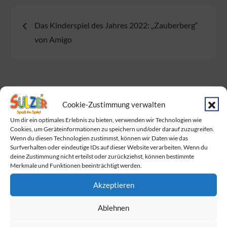
Beitragsnavigation
Das Kinderspiel des Jahres 2022: „Zauberberg“
von Amigo
Cookie-Zustimmung verwalten
Neueste Beiträge
Um dir ein optimales Erlebnis zu bieten, verwenden wir Technologien wie
Cookies, um Geräteinformationen zu speichern und/oder darauf zuzugreifen.
Baby Born Fans aufgepasst!
Wenn du diesen Technologien zustimmst, können wir Daten wie das
Surfverhalten oder eindeutige IDs auf dieser Website verarbeiten. Wenn du
Das Warten hat ein Ende. Endlich wurden
deine Zustimmung nicht erteilst oder zurückziehst, können bestimmte
die Dumplings geliefert!
Merkmale und Funktionen beeinträchtigt werden.
Am Sonntag ist Muttertag!
Akzeptieren
Wir feiern gemeinsam mit BabyOne den
Ablehnen
Familie Day