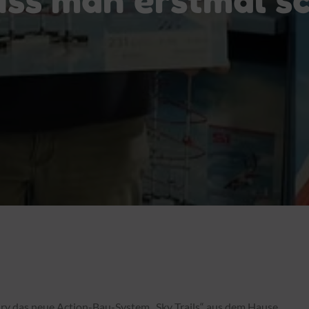
ury das neue Action-Bau-System „Sky Trails“ aus dem Hause