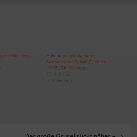
nser exklusives
Ankündigung: Pokemon-
Sammelkarten Tausch-Event am
2
19.07.25 in Marburg
27. Juni 2025
In "Allgemein"
n
Der große Grusel rückt näher –