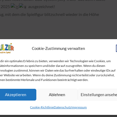
s 2025
ausgezeichnet!
, mit dem die Spielfigur blitzschnell wieder in die Höhe
Cookie-Zustimmung verwalten
dir ein optimales Erlebnis zu bieten, verwenden wir Technologien wie Cookies, um
äteinformationen zu speichern und/oder darauf zuzugreifen. Wenn du diesen
hnologien zustimmst, können wir Daten wie das Surfverhalten oder eindeutige IDs auf
ser Website verarbeiten. Wenn du deine Zustimmung nicht erteilst oder zurückziehst,
nen bestimmte Merkmale und Funktionen beeinträchtigt werden.
Akzeptieren
Ablehnen
Einstellungen anseh
Cookie-Richtlinie
Datenschutz
Impressum