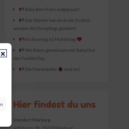
Baby Born Fans aufgepasst!
Das Warten hat ein Ende. Endlich
wurden die Dumplings geliefert!
Am Sonntag ist Muttertag!
Wir feiern gemeinsam mit BabyOne
den Familie Day
Die Marienkäfer
sind los!
Hier findest du uns
en
Standort Marburg
Afföllerstr 98, 35039 Marburg