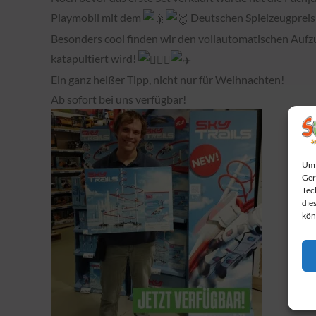
Playmobil mit dem
Deutschen Spielzeugprei
Besonders cool finden wir den vollautomatischen Aufzug
katapultiert wird!
Ein ganz heißer Tipp, nicht nur für Weihnachten!
Ab sofort bei uns verfügbar!
Um 
Ger
Tec
die
kön