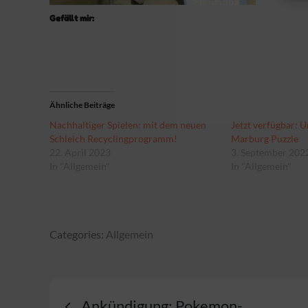
Gefällt mir:
Ähnliche Beiträge
Nachhaltiger Spielen: mit dem neuen
Jetzt verfügbar: U
Schleich Recyclingprogramm!
Marburg Puzzle
22. April 2023
3. September 202
In "Allgemein"
In "Allgemein"
Categories:
Categories:
Allgemein
Allgemein
Beitragsnavigatio
Ankündigung: Pokemon-