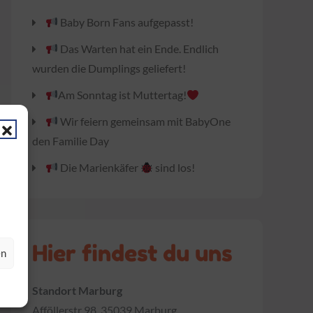
Baby Born Fans aufgepasst!
Das Warten hat ein Ende. Endlich
wurden die Dumplings geliefert!
Am Sonntag ist Muttertag!
Wir feiern gemeinsam mit BabyOne
den Familie Day
Die Marienkäfer
sind los!
Hier findest du uns
en
Standort Marburg
Afföllerstr 98, 35039 Marburg