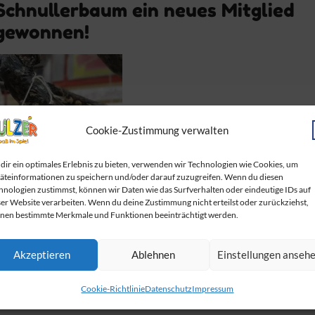
Schnullerbaum ein neues Mitglied
gewonnen!
Cookie-Zustimmung verwalten
dir ein optimales Erlebnis zu bieten, verwenden wir Technologien wie Cookies, um
äteinformationen zu speichern und/oder darauf zuzugreifen. Wenn du diesen
hnologien zustimmst, können wir Daten wie das Surfverhalten oder eindeutige IDs auf
ser Website verarbeiten. Wenn du deine Zustimmung nicht erteilst oder zurückziehst,
nen bestimmte Merkmale und Funktionen beeinträchtigt werden.
Akzeptieren
Ablehnen
Einstellungen anseh
ser neues Mitglied!
Cookie-Richtlinie
Datenschutz
Impressum