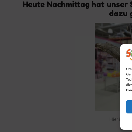
Heute Nachmittag hat unser 
dazu 
Um 
Ger
Tec
die
kön
Hier ist un