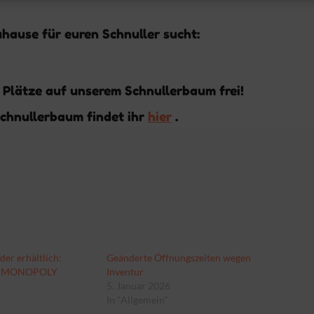
hause für euren Schnuller sucht:
Plätze auf unserem Schnullerbaum frei!
Schnullerbaum findet ihr
hier
.
er erhältlich:
Geänderte Öffnungszeiten wegen
G MONOPOLY
Inventur
5. Januar 2026
In "Allgemein"