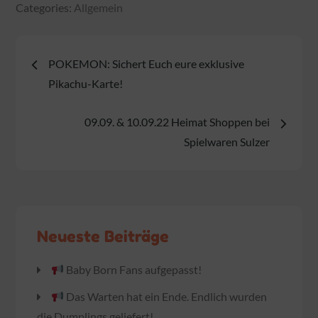
Categories:
Categories:
Allgemein
Allgemein
Beitragsnavigation
POKEMON: Sichert Euch eure exklusive
Pikachu-Karte!
09.09. & 10.09.22 Heimat Shoppen bei
Spielwaren Sulzer
Neueste Beiträge
Baby Born Fans aufgepasst!
Das Warten hat ein Ende. Endlich wurden
die Dumplings geliefert!