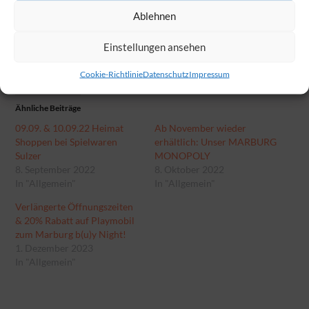
Ablehnen
Gefällt mir:
Einstellungen ansehen
Cookie-Richtlinie
Datenschutz
Impressum
Ähnliche Beiträge
09.09. & 10.09.22 Heimat
Ab November wieder
Shoppen bei Spielwaren
erhältlich: Unser MARBURG
Sulzer
MONOPOLY
8. September 2022
8. Oktober 2022
In "Allgemein"
In "Allgemein"
Verlängerte Öffnungszeiten
& 20% Rabatt auf Playmobil
zum Marburg b(u)y Night!
1. Dezember 2023
In "Allgemein"