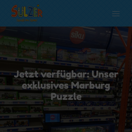
Skip
to
content
Spielwaren Sulzer
Spaß im Spiel…
Jetzt verfügbar: Unser
exklusives Marburg
Puzzle