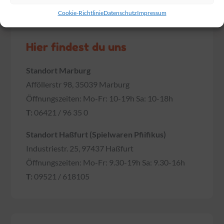
Cookie-Richtlinie
Datenschutz
Impressum
Hier findest du uns
Standort Marburg
Afföllerstr 98, 35039 Marburg
Öffnungszeiten: Mo-Fr: 10-19h Sa: 10-18h
T:
06421 / 96 35 0
Standort Haßfurt (Spielwaren Pfiifikus)
Industriestr. 25, 97437 Haßfurt
Öffnungszeiten: Mo-Fr: 9.30-19h Sa: 9.30-16h
T:
09521 / 618105