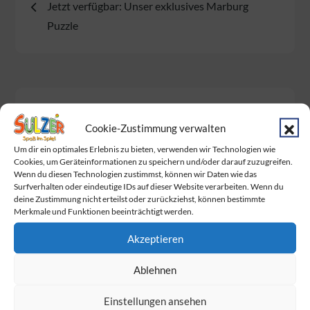
Jetzt verfügbar: Unser exklusives Marburg
Puzzle
Neueste Beiträge
Cookie-Zustimmung verwalten
Baby Born Fans aufgepasst!
Um dir ein optimales Erlebnis zu bieten, verwenden wir Technologien wie
Cookies, um Geräteinformationen zu speichern und/oder darauf zuzugreifen.
Wenn du diesen Technologien zustimmst, können wir Daten wie das
Das Warten hat ein Ende. Endlich wurden
Surfverhalten oder eindeutige IDs auf dieser Website verarbeiten. Wenn du
die Dumplings geliefert!
deine Zustimmung nicht erteilst oder zurückziehst, können bestimmte
Merkmale und Funktionen beeinträchtigt werden.
Am Sonntag ist Muttertag!
Akzeptieren
Wir feiern gemeinsam mit BabyOne den
Familie Day
Ablehnen
Die Marienkäfer
sind los!
Einstellungen ansehen