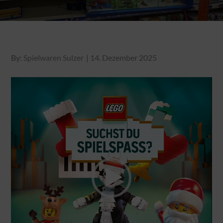
Posted
By:
Spielwaren Sulzer
14. Dezember 2025
on
Video-
Player