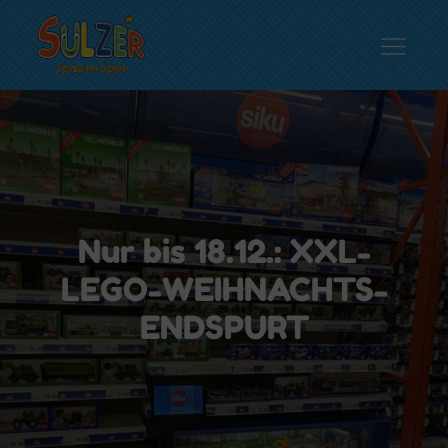
Skip
to
content
Spielwaren Sulzer
Spaß im Spiel…
Nur bis 18.12.: XXL-
LEGO-WEIHNACHTS-
ENDSPURT