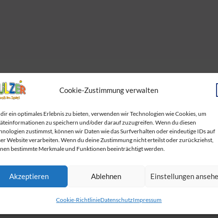
Cookie-Zustimmung verwalten
dir ein optimales Erlebnis zu bieten, verwenden wir Technologien wie Cookies, um
äteinformationen zu speichern und/oder darauf zuzugreifen. Wenn du diesen
hnologien zustimmst, können wir Daten wie das Surfverhalten oder eindeutige IDs auf
n
ser Website verarbeiten. Wenn du deine Zustimmung nicht erteilst oder zurückziehst,
nen bestimmte Merkmale und Funktionen beeinträchtigt werden.
Akzeptieren
Ablehnen
Einstellungen anseh
Cookie-Richtlinie
Datenschutz
Impressum