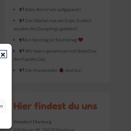
Baby Born Fans aufgepasst!
Das Warten hat ein Ende. Endlich
wurden die Dumplings geliefert!
Am Sonntag ist Muttertag!
Wir feiern gemeinsam mit BabyOne
den Familie Day
Die Marienkäfer
sind los!
Hier findest du uns
en
Standort Marburg
Afföllerstr 98, 35039 Marburg