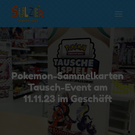
Skip
to
content
Spielwaren Sulzer
Spaß im Spiel…
Pokemon-Sammelkarten
Tausch-Event am
11.11.23 im Geschäft