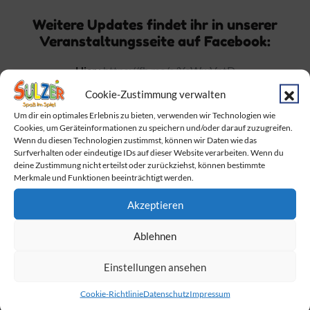
Weitere Updates findet ihr in unserer
Veranstaltungsseite auf Facebook:
Hier :
https://fb.me/e/YeWwVptD
Cookie-Zustimmung verwalten
Um dir ein optimales Erlebnis zu bieten, verwenden wir Technologien wie
Cookies, um Geräteinformationen zu speichern und/oder darauf zuzugreifen.
Euer Spielwaren Sulzer Team
Wenn du diesen Technologien zustimmst, können wir Daten wie das
Surfverhalten oder eindeutige IDs auf dieser Website verarbeiten. Wenn du
deine Zustimmung nicht erteilst oder zurückziehst, können bestimmte
Gefällt mir:
Merkmale und Funktionen beeinträchtigt werden.
Akzeptieren
Ablehnen
Ähnliche Beiträge
Einstellungen ansehen
Ankündigung: Pokemon-
POKEMON: Sichert Euch
Sammelkarten Tausch-Event
eure exklusive Pikachu-
Cookie-Richtlinie
Datenschutz
Impressum
am 19.07.25 in Marburg
Karte!