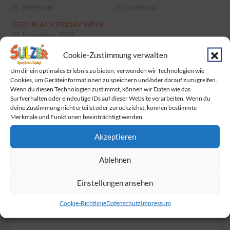
In "Allgemein"
In "Allgemein"
LEGO BLACK FRIDAY WEEK
23. November 2025
In "Allgemein"
Cookie-Zustimmung verwalten
Um dir ein optimales Erlebnis zu bieten, verwenden wir Technologien wie
Cookies, um Geräteinformationen zu speichern und/oder darauf zuzugreifen.
Categories:
Categories:
Allgemein
Wenn du diesen Technologien zustimmst, können wir Daten wie das
Surfverhalten oder eindeutige IDs auf dieser Website verarbeiten. Wenn du
Allgemein
deine Zustimmung nicht erteilst oder zurückziehst, können bestimmte
Beitragsnavigation
Merkmale und Funktionen beeinträchtigt werden.
Pokemon-Sammelkarten Tausch-Event am
Akzeptieren
11.11.23 im Geschäft
Ablehnen
Black Weekend Angebote
Einstellungen ansehen
Cookie-Richtlinie
Datenschutz
Impressum