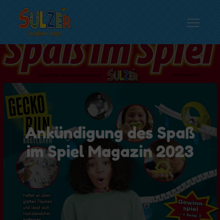
Skip
to
content
Spielwaren Sulzer
Spaß im Spiel…
Ankündigung des Spaß
im Spiel Magazin 2023