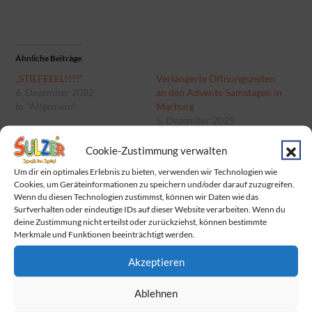
Ähnliche Beiträge
„STIEFEEEL!!?!“
Verlängerte Öffnungszeiten
6. Dezember 2022
an den Advents-Samstagen in
In "Allgemein"
Marburg
5. Dezember 2025
In "Allgemein"
Cookie-Zustimmung verwalten
Marburg: Verlängerte
Öffnungszeiten an den
Um dir ein optimales Erlebnis zu bieten, verwenden wir Technologien wie
Cookies, um Geräteinformationen zu speichern und/oder darauf zuzugreifen.
Advents-Samstagen
Wenn du diesen Technologien zustimmst, können wir Daten wie das
29. November 2024
Surfverhalten oder eindeutige IDs auf dieser Website verarbeiten. Wenn du
In "Allgemein"
deine Zustimmung nicht erteilst oder zurückziehst, können bestimmte
Merkmale und Funktionen beeinträchtigt werden.
Akzeptieren
Categories:
Categories:
Allgemein
Allgemein
Ablehnen