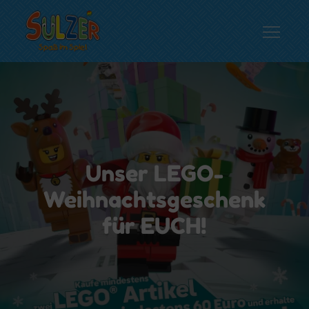
Skip
to
content
Spielwaren Sulzer
Spaß im Spiel…
Unser LEGO-
Weihnachtsgeschenk
für EUCH!