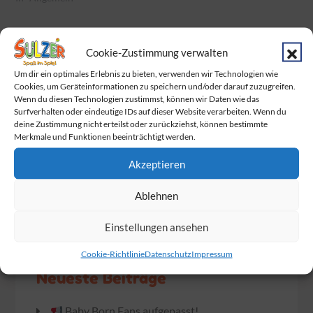
Categories:
Cookie-Zustimmung verwalten
Categories:
Allgemein
Allgemein
Um dir ein optimales Erlebnis zu bieten, verwenden wir Technologien wie
Beitragsnavigation
Cookies, um Geräteinformationen zu speichern und/oder darauf zuzugreifen.
Wenn du diesen Technologien zustimmst, können wir Daten wie das
Verlängerte Öffnungszeiten & 20% Rabatt auf
Surfverhalten oder eindeutige IDs auf dieser Website verarbeiten. Wenn du
deine Zustimmung nicht erteilst oder zurückziehst, können bestimmte
Playmobil zum Marburg b(u)y Night!
Merkmale und Funktionen beeinträchtigt werden.
Akzeptieren
Anfang Januar: 1 Tag wegen Inventur
geschlossen!
Ablehnen
Einstellungen ansehen
Cookie-Richtlinie
Datenschutz
Impressum
Neueste Beiträge
Baby Born Fans aufgepasst!