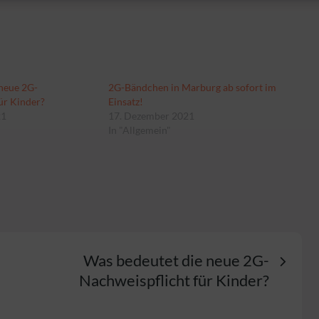
 neue 2G-
2G-Bändchen in Marburg ab sofort im
ür Kinder?
Einsatz!
21
17. Dezember 2021
In "Allgemein"
n
Was bedeutet die neue 2G-
Nachweispflicht für Kinder?