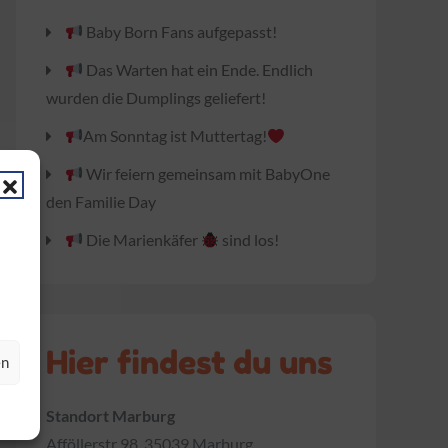
Baby Born Fans aufgepasst!
Das Warten hat ein Ende. Endlich
wurden die Dumplings geliefert!
Am Sonntag ist Muttertag!
Wir feiern gemeinsam mit BabyOne
den Familie Day
Die Marienkäfer
sind los!
Hier findest du uns
en
Standort Marburg
Afföllerstr 98, 35039 Marburg