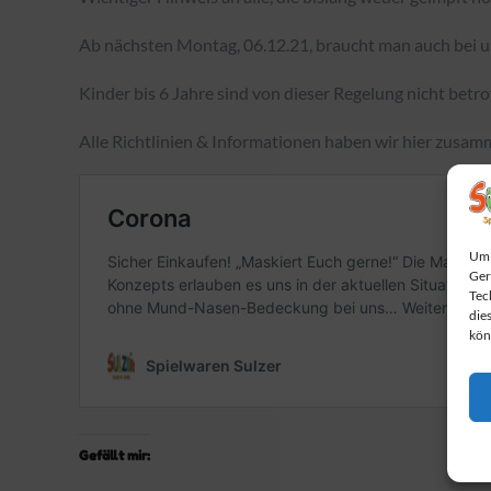
Ab nächsten Montag, 06.12.21, braucht man auch bei
Kinder bis 6 Jahre sind von dieser Regelung nicht betro
Alle Richtlinien & Informationen haben wir hier zusam
Um 
Ger
Tec
die
kön
Gefällt mir: