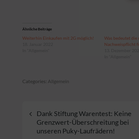
Ähnliche Beiträge
Weiterhin Einkaufen mit 2G möglich!
Was bedeutet die
18. Januar 2022
Nachweispflicht f
In "Allgemein"
13. Dezember 20
In "Allgemein"
Categories:
Categories:
Allgemein
Allgemein
Beitragsnavigatio
Dank Stiftung Warentest: Keine
Grenzwert-Überschreitung bei
unseren Puky-Laufrädern!