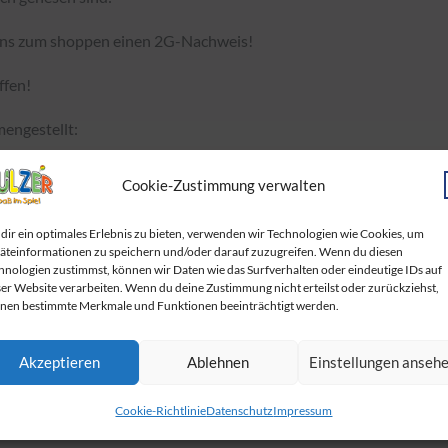
 uns zum shoppen einen 2G-Nachweis!
ffen!
mengestellt:
Cookie-Zustimmung verwalten
dir ein optimales Erlebnis zu bieten, verwenden wir Technologien wie Cookies, um
äteinformationen zu speichern und/oder darauf zuzugreifen. Wenn du diesen
hnologien zustimmst, können wir Daten wie das Surfverhalten oder eindeutige IDs auf
ser Website verarbeiten. Wenn du deine Zustimmung nicht erteilst oder zurückziehst,
nen bestimmte Merkmale und Funktionen beeinträchtigt werden.
Akzeptieren
Ablehnen
Einstellungen anseh
Cookie-Richtlinie
Datenschutz
Impressum