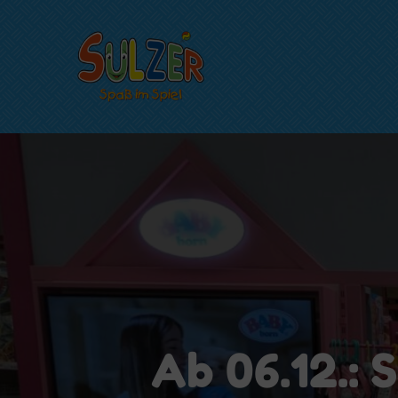
Skip
to
content
Spielwaren S
Spaß im Spiel…
Ab 06.12.: