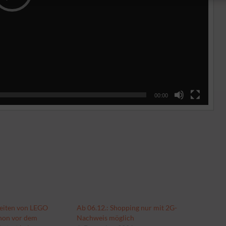
00:00
heiten von LEGO
Ab 06.12.: Shopping nur mit 2G-
chon vor dem
Nachweis möglich