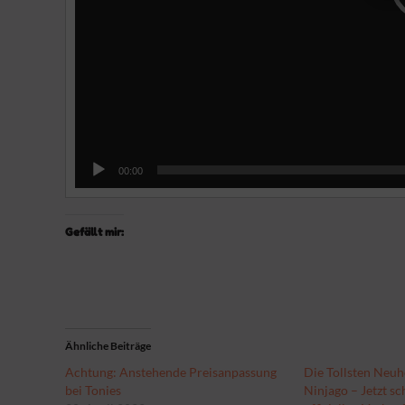
00:00
Gefällt mir:
Ähnliche Beiträge
Achtung: Anstehende Preisanpassung
Die Tollsten Neu
bei Tonies
Ninjago – Jetzt s