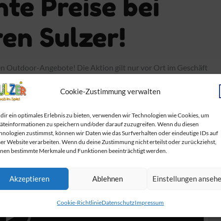
te Preise bei
en Sulzer!
en Outdoor-Angebote! Die Aktion gilt nur vor Ort im Geschäft
e der Vorrat reicht!
Cookie-Zustimmung verwalten
dir ein optimales Erlebnis zu bieten, verwenden wir Technologien wie Cookies, um
äteinformationen zu speichern und/oder darauf zuzugreifen. Wenn du diesen
hnologien zustimmst, können wir Daten wie das Surfverhalten oder eindeutige IDs auf
ser Website verarbeiten. Wenn du deine Zustimmung nicht erteilst oder zurückziehst,
nen bestimmte Merkmale und Funktionen beeinträchtigt werden.
Akzeptieren
Ablehnen
Einstellungen anseh
Cookie-Richtlinie
Datenschutz
Impressum