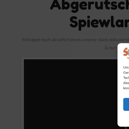
Abgerutsch
Spiewlar
Schnappt euch ab sofort eines unserer stark reduziert
& nur solang
Video-
Um 
Player
Ger
Tec
die
kön