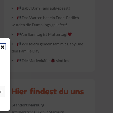
Baby Born Fans aufgepasst!
Das Warten hat ein Ende. Endlich
wurden die Dumplings geliefert!
Am Sonntag ist Muttertag!
Wir feiern gemeinsam mit BabyOne
den Familie Day
Die Marienkäfer
sind los!
Hier findest du uns
en
Standort Marburg
Afföllerstr 98, 35039 Marburg