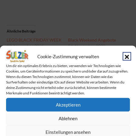
Ähnliche Beiträge
LEGO BLACK FRIDAY WEEK
Black Weekend Angebote
23. November 2025
24. November 2023
In "Allgemein"
In "Allgemein"
Cookie-Zustimmung verwalten
„STIEFEEEL!!?!“
Um dir ein optimales Erlebnis zu bieten, verwenden wir Technologien wie
6. Dezember 2022
Cookies, um Geräteinformationen zu speichern und/oder darauf zuzugreifen.
In "Allgemein"
Wenn du diesen Technologien zustimmst, können wir Daten wie das
Surfverhalten oder eindeutige IDs auf dieser Website verarbeiten. Wenn du
deine Zustimmung nicht erteilst oder zurückziehst, können bestimmte
Merkmale und Funktionen beeinträchtigt werden.
Categories:
Categories:
Allgemein
Akzeptieren
Allgemein
Beitragsnavigation
Ablehnen
SIKU CONTROL Ausprobier-Event am
29.10.2022
Einstellungen ansehen