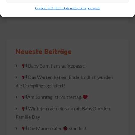
Cookie-Richtlinie
Datenschutz
Impressum
„STIEFEEEL!!?!“
Neueste Beiträge
Baby Born Fans aufgepasst!
Das Warten hat ein Ende. Endlich wurden
die Dumplings geliefert!
Am Sonntag ist Muttertag!
Wir feiern gemeinsam mit BabyOne den
Familie Day
Die Marienkäfer
sind los!