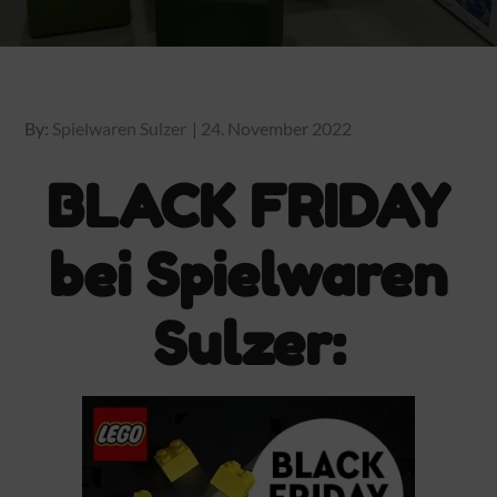
Posted
By:
Spielwaren Sulzer
24. November 2022
on
BLACK FRIDAY
bei Spielwaren
Sulzer: