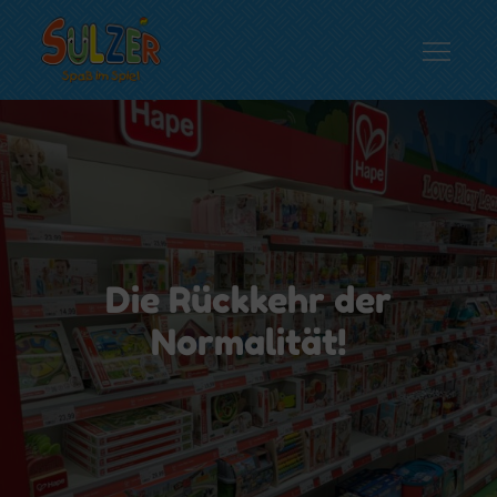
Skip
to
content
Spielwaren Sulzer
Spaß im Spiel…
Die Rückkehr der
Normalität!