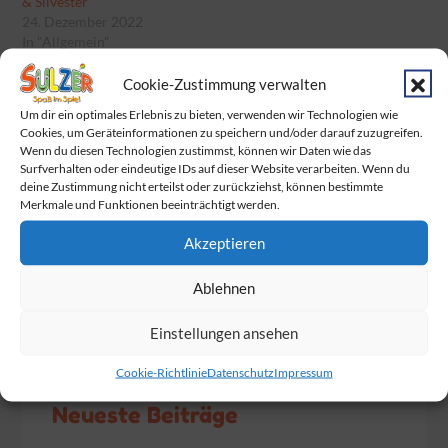
& Silvester
24. Dezember 2022
In "Allgemein"
Cookie-Zustimmung verwalten
Um dir ein optimales Erlebnis zu bieten, verwenden wir Technologien wie
Categories:
Categories:
Allgemein
Cookies, um Geräteinformationen zu speichern und/oder darauf zuzugreifen.
Allgemein
Wenn du diesen Technologien zustimmst, können wir Daten wie das
Beitragsnavigation
Surfverhalten oder eindeutige IDs auf dieser Website verarbeiten. Wenn du
deine Zustimmung nicht erteilst oder zurückziehst, können bestimmte
Ab Samstag (08.05.): Rückkehr zum Click & Meet
Merkmale und Funktionen beeinträchtigt werden.
in Marburg
Akzeptieren
Tschüss Termin- & Nachweispflicht!
Ablehnen
Einstellungen ansehen
Cookie-Richtlinie
Datenschutz
Impressum
Neueste Beiträge